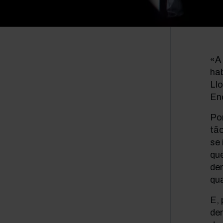
«A
hab
Ll
En
Po
tã
se 
que
de
qua
E, 
dem