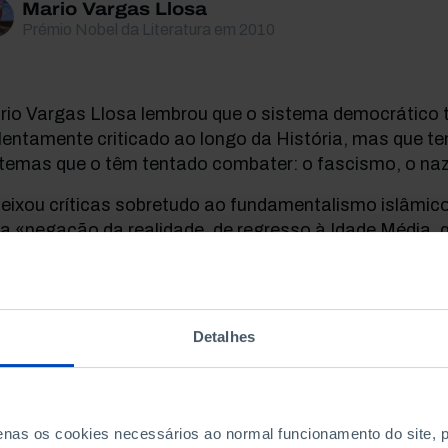
Mario Vargas Llosa
Prémio Nobel da Literatura em 2010
rio Vargas Llosa lembrou
que o sistema democrático 
lentamente criticado ao longo da História, mas que t
stemas que o têm tentado combater: o fascismo, o n
eixou críticas sobretudo ao fundamentalismo islâmico
 «negação da realidade, de regresso à Idade Média, 
ultar», e ao comunismo, que de «utopia de uma socie
ma ideologia derrotada pela democracia», que já «nã
da».
Detalhes
 final da sua intervenção, Mario Vargas Llosa deixo
 esperança, intimamente ligada à democracia: «O mun
 pela primeira vez na História depende de todos nós.
penas os cookies necessários ao normal funcionamento do site,
de rever a sessão de encerramento do Nobel da Litera