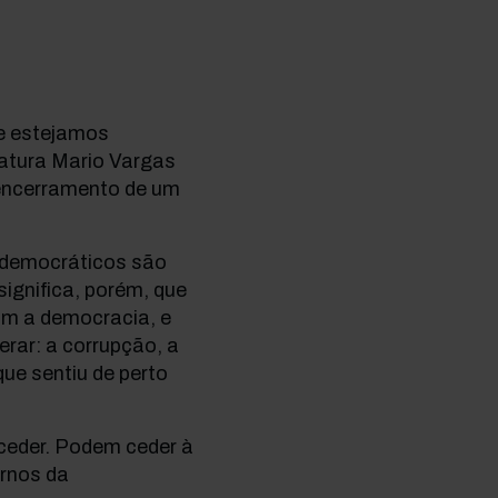
e estejamos
ratura Mario Vargas
 encerramento de um
 democráticos são
ignifica, porém, que
am a democracia, e
erar: a corrupção, a
ue sentiu de perto
oceder. Podem ceder à
ernos da