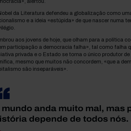
ocracia», alertou.
Nobel da Literatura defendeu a globalização como um
ionalismo e a ideia «estúpida» de que nascer numa te
vilégio.
brou aos jovens de hoje, que olham para a política c
em participação a democracia falha», tal como falha
ciativa privada e o Estado se torna o único produtor de 
gnifica, mesmo que muitos não concordem, «que a dem
italismo são inseparáveis».
 mundo anda muito mal, mas p
istória depende de todos nós.