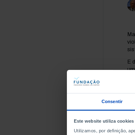
Ma
vio
si
E d
uma
res
a u
na
Consentir
No
de
mas
Este website utiliza cookies
Utilizamos, por definição, a
Po