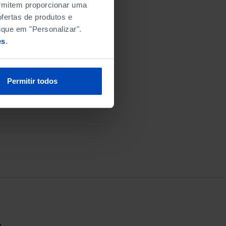
permitem proporcionar uma
fertas de produtos e
ique em "Personalizar".
es
.
Permitir todos