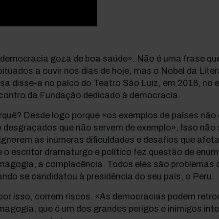
 democracia goza de boa saúde». Não é uma frase qu
ituados a ouvir nos dias de hoje, mas o Nobel da Lite
osa disse-a no palco do Teatro São Luiz, em 2016, no
contro da Fundação dedicado à democracia.
rquê? Desde logo porque «os exemplos de países não
o desgraçados que não servem de exemplo». Isso não s
ignorem as inúmeras dificuldades e desafios que afet
 o escritor dramaturgo e político fez questão de enum
magogia, a complacência. Todos eles são problemas q
ndo se candidatou à presidência do seu país, o Peru.
por isso, correm riscos. «As democracias podem retr
agogia, que é um dos grandes perigos e inimigos int