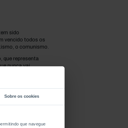
tem sido
em vencido todos os
azismo, o comunismo.
, que representa
que nunca vai
dade perfeita passou
o é modelo para
Sobre os cookies
u uma nova mensagem
do anda muito mal,
»
 permitindo que navegue
tura
aqui
.