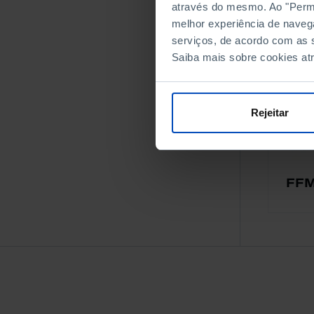
através do mesmo. Ao "Permit
melhor experiência de naveg
serviços, de acordo com as s
A
Saiba mais sobre cookies at
Rejeitar
FF