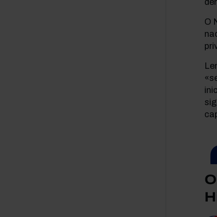
dem
O 
nac
pri
Lem
«s
ini
si
cap
O
H