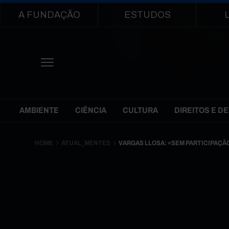
Main navigation
A FUNDAÇÃO
ESTUDOS
Themes Menu
AMBIENTE
CIÊNCIA
CULTURA
DIREITOS E D
HOME
ATUAL_MENTES
VARGAS LLOSA: «SEM PARTICIPAÇÃ