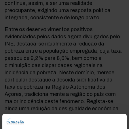
continua, assim, a ser uma realidade
preocupante, exigindo uma resposta política
integrada, consistente e de longo prazo.
Entre os desenvolvimentos positivos
evidenciados pelos dados agora divulgados pelo
INE, destaca-se igualmente a redução da
pobreza entre a população empregada, cuja taxa
passou de 9,2% para 8,6%, bem como a
diminuição das disparidades regionais na
incidência da pobreza. Neste domínio, merece
particular destaque a descida significativa da
taxa de pobreza na Região Autónoma dos
Açores, tradicionalmente a região do país com
maior incidência deste fenómeno. Regista-se
ainda uma redução da desigualdade económica
global, medida pelo coeficiente de Gini, que
diminuiu cerca de um ponto percentual.