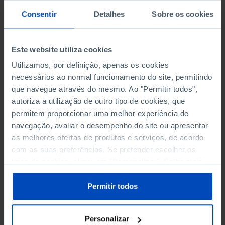
O indicador sintético de risco de pobreza ou
Consentir
Detalhes
Sobre os cookies
exclusão social registou igualmente uma
evolução favorável, com uma diminuição superior
a um ponto percentual, passando de 19,7% para
Este website utiliza cookies
18,6%. Importa sublinhar que, pela primeira vez, o
Utilizamos, por definição, apenas os cookies
número de pessoas em situação de pobreza ou
necessários ao normal funcionamento do site, permitindo
exclusão social ficou ligeiramente abaixo dos dois
que navegue através do mesmo. Ao "Permitir todos",
milhões, situando-se em 1,995 milhões de
autoriza a utilização de outro tipo de cookies, que
indivíduos.
permitem proporcionar uma melhor experiência de
navegação, avaliar o desempenho do site ou apresentar
as melhores ofertas de produtos e serviços, de acordo
com as suas preferências. Se pretender escolher os
tipos de cookies, clique em "Personalizar". Saiba mais
sobre cookies através da gestão de preferências ou da
Nas últimas três décadas, a taxa
nossa
Política de Cookies
.
Permitir todos
de pobreza diminuiu 7,6 pontos
percentuais, passando de 23%
em 1994 para 15.4% em 2024.
Personalizar