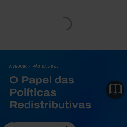
Book traversal links fo
A SEGUIR
PÁGINA 5 DE 5
O Papel das
VER
CAPÍTULOS
Políticas
Redistributivas