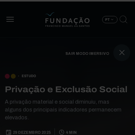
Passar para o conteúdo principal
PT
SAIR MODO IMERSIVO
BOOK TRAVERSAL LIN
ESTUDO
Privação e Exclusão Social
A privação material e social diminuiu, mas
alguns dos principais indicadores permanecem
elevados.
29 DEZEMBRO 2025
4 MIN