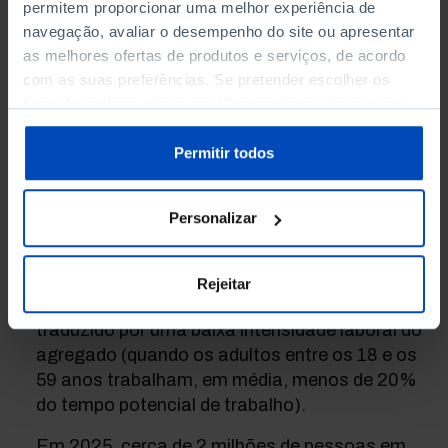
permitem proporcionar uma melhor experiência de
População em situação de pobreza e
navegação, avaliar o desempenho do site ou apresentar
exclusão social (2016-2025)
as melhores ofertas de produtos e serviços, de acordo
com as suas preferências. Se pretender escolher os
A taxa de pobreza ou exclusão social constitui
tipos de cookies, clique em "Personalizar". Saiba mais
um indicador sintético utilizado pelo sistema
sobre cookies através da gestão de preferências ou da
estatístico europeu no âmbito da Estratégia
nossa
Política de Cookies
.
Permitir todos
Europa 2030.
Este indicador identifica as pessoas que se
Personalizar
encontram em pelo menos uma das seguintes
situações: pobreza monetária; privação
material e social severa; ou afastamento
Rejeitar
significativo do mercado de trabalho,
traduzido por uma baixa intensidade laboral do
agregado (quando os adultos entre os 18 e os
59 anos trabalham, em média, menos de 20%
do tempo potencial de trabalho).
Em 2025, cerca de 2 milhões de pessoas em