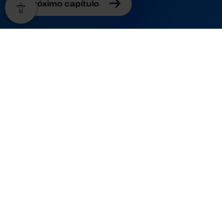
Próximo capítulo
Autor
Carlos Farinha
Rodrigues
Professor do ISEG e
especialista em
desigualdades