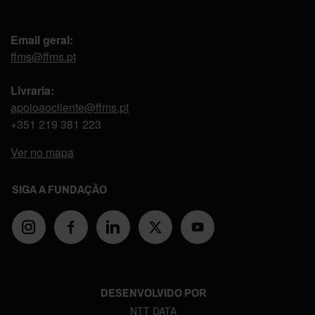
Email geral:
ffms@ffms.pt
Livraria:
apoioaocliente@ffms.pt
+351
219 381 223
Ver no mapa
SIGA A FUNDAÇÃO
DESENVOLVIDO POR
NTT DATA