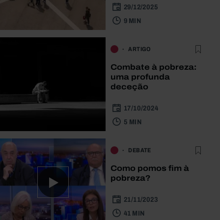
29/12/2025
9 MIN
ARTIGO
Combate à pobreza:
uma profunda
deceção
17/10/2024
5 MIN
DEBATE
Como pomos fim à
pobreza?
21/11/2023
41 MIN