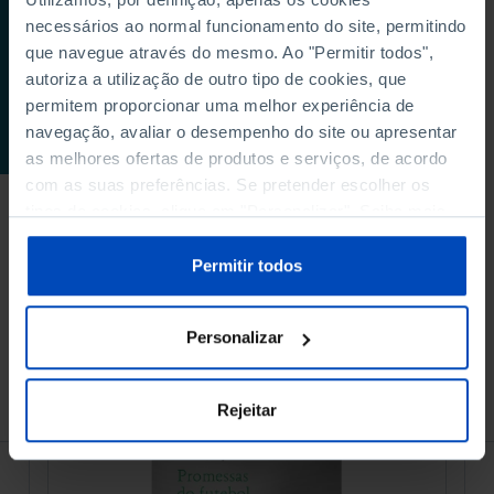
ESTUDO
necessários ao normal funcionamento do site, permitindo
O Essencial da
que navegue através do mesmo. Ao "Permitir todos",
Política Portuguesa
autoriza a utilização de outro tipo de cookies, que
permitem proporcionar uma melhor experiência de
30/03/2023
navegação, avaliar o desempenho do site ou apresentar
3 MIN
as melhores ofertas de produtos e serviços, de acordo
com as suas preferências. Se pretender escolher os
tipos de cookies, clique em "Personalizar". Saiba mais
sobre cookies através da gestão de preferências ou da
Ver mais
nossa
Política de Cookies
.
Permitir todos
Personalizar
À venda na Livraria
Rejeitar