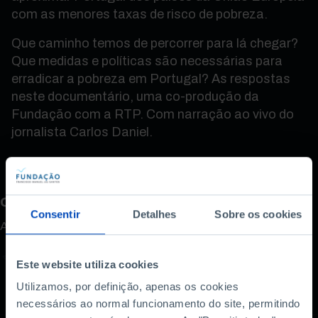
com as menores taxas de risco de pobreza.
Que caminho temos de percorrer para lá chegar?
Que medidas e políticas são necessárias para
erradicar a pobreza em Portugal? As respostas
neste documentário, uma co-produção da
Fundação com a RTP. Com narração ao vivo do
jornalista Carlos Daniel.
Como avalia este conteúdo?
Consentir
Detalhes
Sobre os cookies
A sua opinião é importante.
Este website utiliza cookies
Utilizamos, por definição, apenas os cookies
necessários ao normal funcionamento do site, permitindo