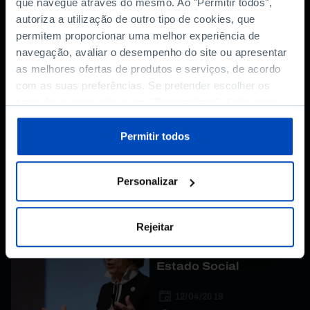
que navegue através do mesmo. Ao "Permitir todos",
autoriza a utilização de outro tipo de cookies, que
permitem proporcionar uma melhor experiência de
Outros Conteúdos
navegação, avaliar o desempenho do site ou apresentar
as melhores ofertas de produtos e serviços, de acordo
com as suas preferências. Se pretender escolher os
ENTREVISTA
tipos de cookies, clique em "Personalizar". Saiba mais
sobre cookies através da gestão de preferências ou da
Esther Duflo: pobreza
nossa
Política de Cookies
.
Permitir todos
não é assim tão simples
06/03/2024
Personalizar
31 MIN
Rejeitar
CONFERÊNCIA
Elsa Fornero: Europa e
Estado Social
12/04/2019