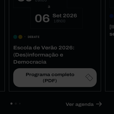
09h00
a
06
Set 2026
18h00
[
s
DEBATE
Escola de Verão 2026:
(Des)informação e
Democracia
Programa completo
(PDF)
Ver agenda