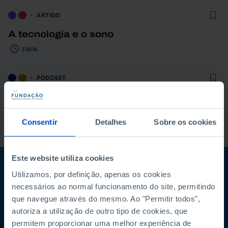
ARTIGO
A tecnologia e o sono
3 MIN
PODCAST
O que fazer para ganhar mais
competitividade em Portugal e na Europa?
Consentir
Detalhes
Sobre os cookies
61 MIN
Este website utiliza cookies
Subscreva a newsletter da Fundação
Utilizamos, por definição, apenas os cookies
necessários ao normal funcionamento do site, permitindo
Mantenha-se a par
que navegue através do mesmo. Ao "Permitir todos",
autoriza a utilização de outro tipo de cookies, que
permitem proporcionar uma melhor experiência de