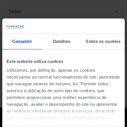
DATA DE INÍCIO
DATA DE FIM
Consentir
Detalhes
Sobre os cookies
ORDENAR POR
Este website utiliza cookies
Utilizamos, por definição, apenas os cookies
necessários ao normal funcionamento do site, permitindo
que navegue através do mesmo. Ao "Permitir todos",
autoriza a utilização de outro tipo de cookies, que
permitem proporcionar uma melhor experiência de
navegação, avaliar o desempenho do site ou apresentar
as melhores ofertas de produtos e serviços, de acordo
com as suas preferências. Se pretender escolher os
tipos de cookies, clique em "Personalizar". Saiba mais