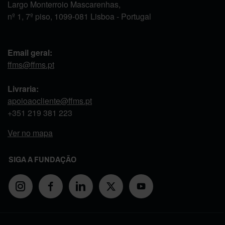
Largo Monterroio Mascarenhas,
nº 1, 7º piso, 1099-081 Lisboa - Portugal
Email geral:
ffms@ffms.pt
Livraria:
apoioaocliente@ffms.pt
+351
219 381 223
Ver no mapa
SIGA A FUNDAÇÃO