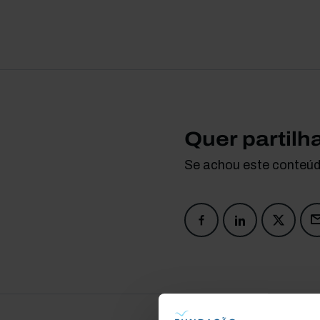
Quer partilh
Se achou este conteúdo