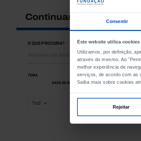
Continuar a pesquisar
Consentir
Este website utiliza cookies
O QUE PROCURA?
Utilizamos, por definição, a
através do mesmo. Ao "Permit
melhor experiência de naveg
serviços, de acordo com as s
TEMA
Saiba mais sobre cookies at
DATA DE INÍCIO
Rejeitar