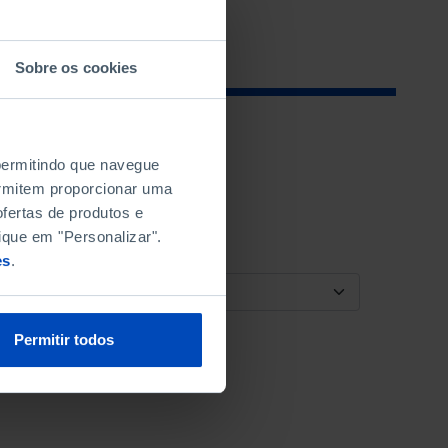
Sobre os cookies
 permitindo que navegue
permitem proporcionar uma
fertas de produtos e
ique em "Personalizar".
es
.
ORDENAR POR
Permitir todos