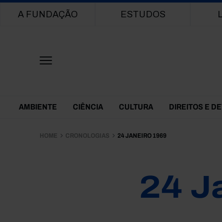
Main navigation
A FUNDAÇÃO
ESTUDOS
Themes Menu
AMBIENTE
CIÊNCIA
CULTURA
DIREITOS E D
HOME
CRONOLOGIAS
24 JANEIRO 1969
24 J