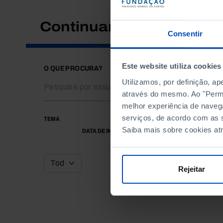
Continuar a pesquisar
Consentir
Este website utiliza cookies
O QUE PROCURA?
Utilizamos, por definição, a
através do mesmo. Ao "Permit
melhor experiência de naveg
serviços, de acordo com as s
TEMA
Saiba mais sobre cookies at
DATA DE INÍCIO
Rejeitar