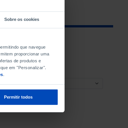
Sobre os cookies
 permitindo que navegue
permitem proporcionar uma
fertas de produtos e
ique em "Personalizar".
es
.
ORDENAR POR
Permitir todos