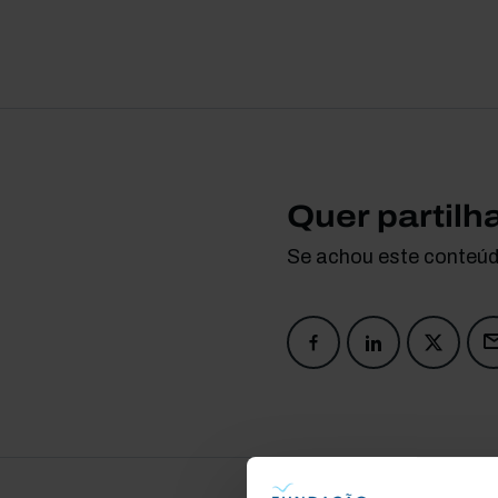
Quer partilh
Se achou este conteúdo