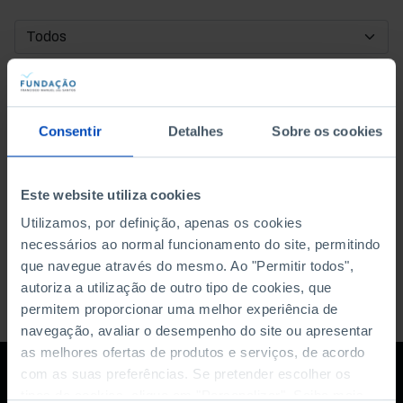
DATA DE INÍCIO
DATA DE FIM
Consentir
Detalhes
Sobre os cookies
ORDENAR POR
Este website utiliza cookies
Utilizamos, por definição, apenas os cookies
necessários ao normal funcionamento do site, permitindo
que navegue através do mesmo. Ao "Permitir todos",
autoriza a utilização de outro tipo de cookies, que
permitem proporcionar uma melhor experiência de
navegação, avaliar o desempenho do site ou apresentar
as melhores ofertas de produtos e serviços, de acordo
com as suas preferências. Se pretender escolher os
tipos de cookies, clique em "Personalizar". Saiba mais