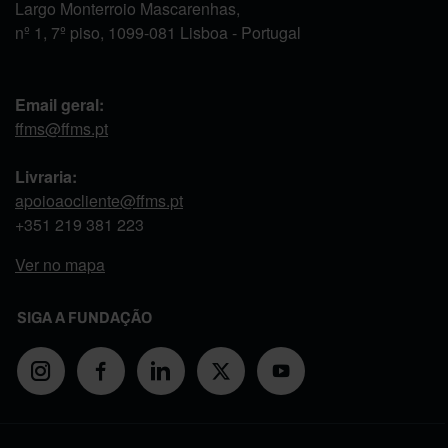
Largo Monterroio Mascarenhas,
nº 1, 7º piso, 1099-081 Lisboa - Portugal
Email geral:
ffms@ffms.pt
Livraria:
apoioaocliente@ffms.pt
+351
219 381 223
Ver no mapa
SIGA A FUNDAÇÃO