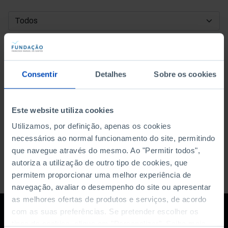
DATA DE INÍCIO
DATA DE FIM
Consentir
Detalhes
Sobre os cookies
ORDENAR POR
Este website utiliza cookies
Utilizamos, por definição, apenas os cookies
necessários ao normal funcionamento do site, permitindo
que navegue através do mesmo. Ao "Permitir todos",
autoriza a utilização de outro tipo de cookies, que
permitem proporcionar uma melhor experiência de
navegação, avaliar o desempenho do site ou apresentar
as melhores ofertas de produtos e serviços, de acordo
com as suas preferências. Se pretender escolher os
tipos de cookies, clique em "Personalizar". Saiba mais