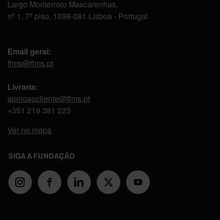
Largo Monterroio Mascarenhas,
nº 1, 7º piso, 1099-081 Lisboa - Portugal
Email geral:
ffms@ffms.pt
Livraria:
apoioaocliente@ffms.pt
+351
219 381 223
Ver no mapa
SIGA A FUNDAÇÃO