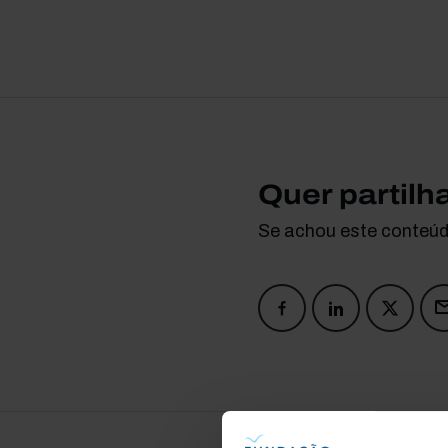
Quer partilh
Se achou este conteúdo