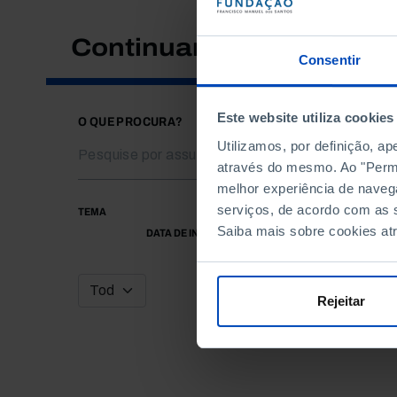
Continuar a pesquisar
Consentir
Este website utiliza cookies
O QUE PROCURA?
Utilizamos, por definição, a
através do mesmo. Ao "Permit
melhor experiência de naveg
serviços, de acordo com as s
TEMA
Saiba mais sobre cookies at
DATA DE INÍCIO
Rejeitar