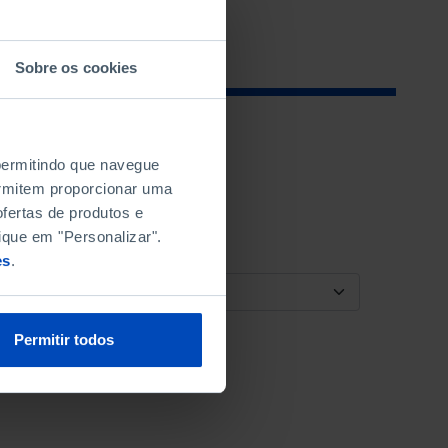
Sobre os cookies
 permitindo que navegue
permitem proporcionar uma
fertas de produtos e
ique em "Personalizar".
es
.
ORDENAR POR
Permitir todos