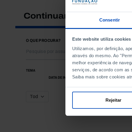
Continuar a pesquisar
Consentir
Este website utiliza cookies
O QUE PROCURA?
Utilizamos, por definição, a
através do mesmo. Ao "Permit
melhor experiência de naveg
serviços, de acordo com as s
TEMA
Saiba mais sobre cookies at
DATA DE INÍCIO
Rejeitar