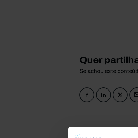
Quer partilh
Se achou este conteúdo