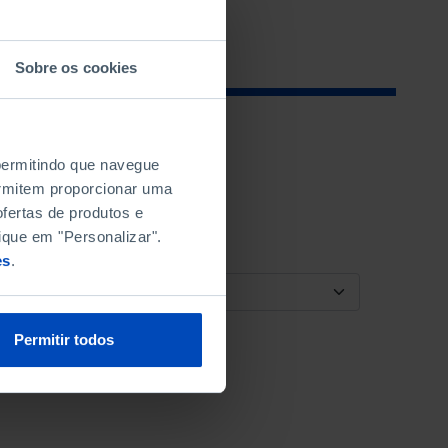
Sobre os cookies
 permitindo que navegue
permitem proporcionar uma
fertas de produtos e
ique em "Personalizar".
es
.
ORDENAR POR
Permitir todos