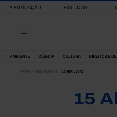
Main navigation
A FUNDAÇÃO
ESTUDOS
Themes Menu
AMBIENTE
CIÊNCIA
CULTURA
DIREITOS E D
HOME
CRONOLOGIAS
15 ABRIL 1972
15 A