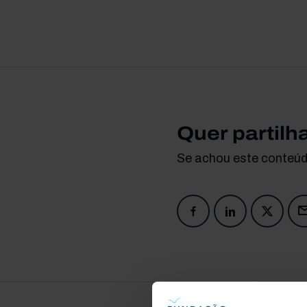
Quer partilh
Se achou este conteúdo