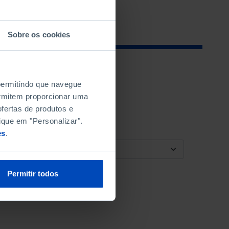
Sobre os cookies
 permitindo que navegue
permitem proporcionar uma
fertas de produtos e
ique em "Personalizar".
es
.
ORDENAR POR
Permitir todos