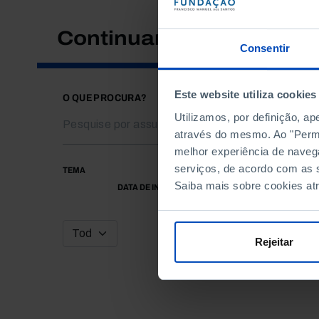
Continuar a pesquisar
Consentir
Este website utiliza cookies
O QUE PROCURA?
Utilizamos, por definição, a
através do mesmo. Ao "Permit
melhor experiência de naveg
serviços, de acordo com as s
TEMA
Saiba mais sobre cookies at
DATA DE INÍCIO
Rejeitar