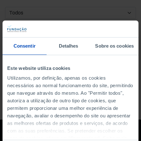
DATA DE INÍCIO
DATA DE FIM
Consentir
Detalhes
Sobre os cookies
ORDENAR POR
Este website utiliza cookies
Utilizamos, por definição, apenas os cookies
necessários ao normal funcionamento do site, permitindo
que navegue através do mesmo. Ao "Permitir todos",
autoriza a utilização de outro tipo de cookies, que
permitem proporcionar uma melhor experiência de
navegação, avaliar o desempenho do site ou apresentar
as melhores ofertas de produtos e serviços, de acordo
com as suas preferências. Se pretender escolher os
tipos de cookies, clique em "Personalizar". Saiba mais