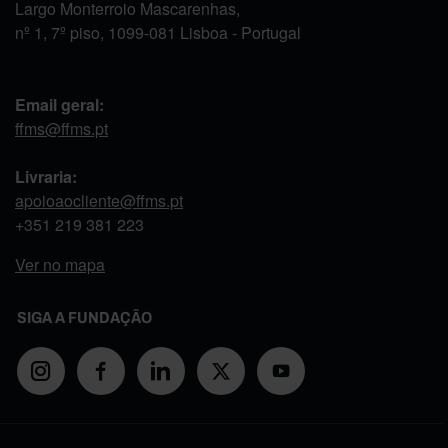
Largo Monterroio Mascarenhas,
nº 1, 7º piso, 1099-081 Lisboa - Portugal
Email geral:
ffms@ffms.pt
Livraria:
apoioaocliente@ffms.pt
+351
219 381 223
Ver no mapa
SIGA A FUNDAÇÃO