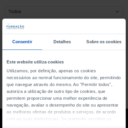
DATA DE INÍCIO
DATA DE FIM
Consentir
Detalhes
Sobre os cookies
ORDENAR POR
Este website utiliza cookies
Utilizamos, por definição, apenas os cookies
necessários ao normal funcionamento do site, permitindo
que navegue através do mesmo. Ao "Permitir todos",
autoriza a utilização de outro tipo de cookies, que
permitem proporcionar uma melhor experiência de
navegação, avaliar o desempenho do site ou apresentar
as melhores ofertas de produtos e serviços, de acordo
com as suas preferências. Se pretender escolher os
tipos de cookies, clique em "Personalizar". Saiba mais