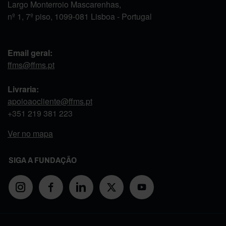
Largo Monterroio Mascarenhas,
nº 1, 7º piso, 1099-081 Lisboa - Portugal
Email geral:
ffms@ffms.pt
Livraria:
apoioaocliente@ffms.pt
+351
219 381 223
Ver no mapa
SIGA A FUNDAÇÃO