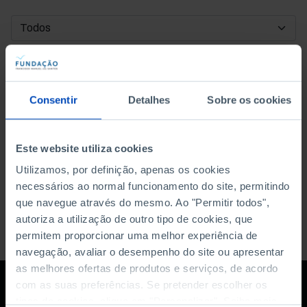
DATA DE INÍCIO
DATA DE FIM
Consentir
Detalhes
Sobre os cookies
ORDENAR POR
Este website utiliza cookies
Utilizamos, por definição, apenas os cookies
necessários ao normal funcionamento do site, permitindo
que navegue através do mesmo. Ao "Permitir todos",
autoriza a utilização de outro tipo de cookies, que
permitem proporcionar uma melhor experiência de
navegação, avaliar o desempenho do site ou apresentar
as melhores ofertas de produtos e serviços, de acordo
com as suas preferências. Se pretender escolher os
tipos de cookies, clique em "Personalizar". Saiba mais