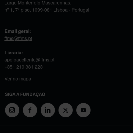
Largo Monterroio Mascarenhas,
nº 1, 7º piso, 1099-081 Lisboa - Portugal
Email geral:
ffms@ffms.pt
Livraria:
apoioaocliente@ffms.pt
+351
219 381 223
Ver no mapa
SIGA A FUNDAÇÃO