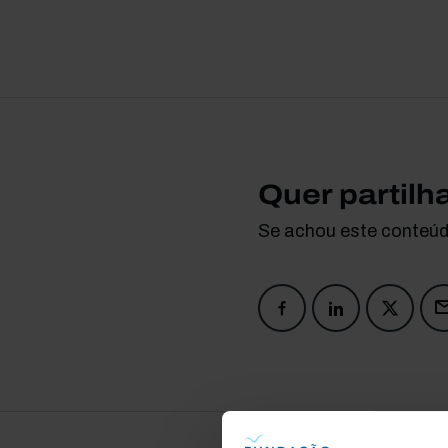
Quer partilh
Se achou este conteúdo