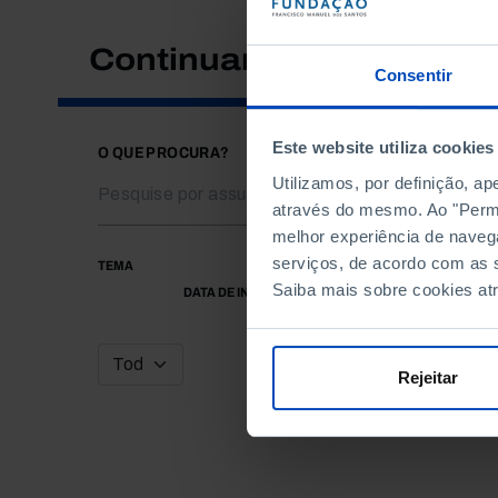
Continuar a pesquisar
Consentir
Este website utiliza cookies
O QUE PROCURA?
Utilizamos, por definição, a
através do mesmo. Ao "Permit
melhor experiência de naveg
serviços, de acordo com as s
TEMA
Saiba mais sobre cookies at
DATA DE INÍCIO
Rejeitar