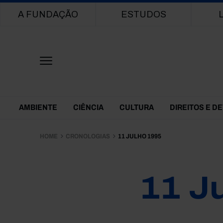
Main navigation
A FUNDAÇÃO
ESTUDOS
Themes Menu
AMBIENTE
CIÊNCIA
CULTURA
DIREITOS E D
HOME
CRONOLOGIAS
11 JULHO 1995
11 J