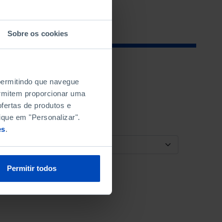
Sobre os cookies
 permitindo que navegue
permitem proporcionar uma
fertas de produtos e
ique em "Personalizar".
es
.
ORDENAR POR
Permitir todos