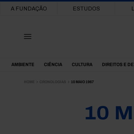
Main navigation
A FUNDAÇÃO
ESTUDOS
Themes Menu
AMBIENTE
CIÊNCIA
CULTURA
DIREITOS E D
HOME
CRONOLOGIAS
10 MAIO 1967
10 M