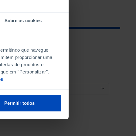
Sobre os cookies
 permitindo que navegue
permitem proporcionar uma
fertas de produtos e
ique em "Personalizar".
es
.
ORDENAR POR
Permitir todos