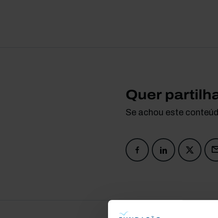
Quer partilh
Se achou este conteúdo