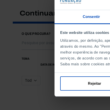
Continuar a pesquisar
Consentir
Este website utiliza cookies
O QUE PROCURA?
Utilizamos, por definição, a
através do mesmo. Ao "Permit
melhor experiência de naveg
serviços, de acordo com as s
TEMA
Saiba mais sobre cookies at
DATA DE INÍCIO
Rejeitar