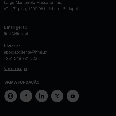
Largo Monterroio Mascarenhas,
nº 1, 7º piso, 1099-081 Lisboa - Portugal
Email geral:
ffms@ffms.pt
Livraria:
apoioaocliente@ffms.pt
+351
219 381 223
Ver no mapa
SIGA A FUNDAÇÃO