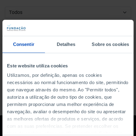
DATA DE INÍCIO
DATA DE FIM
Consentir
Detalhes
Sobre os cookies
ORDENAR POR
Este website utiliza cookies
Utilizamos, por definição, apenas os cookies
necessários ao normal funcionamento do site, permitindo
que navegue através do mesmo. Ao "Permitir todos",
autoriza a utilização de outro tipo de cookies, que
permitem proporcionar uma melhor experiência de
navegação, avaliar o desempenho do site ou apresentar
as melhores ofertas de produtos e serviços, de acordo
com as suas preferências. Se pretender escolher os
tipos de cookies, clique em "Personalizar". Saiba mais