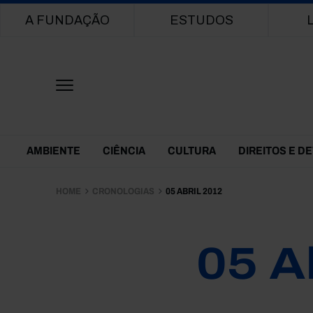
Main navigation
A FUNDAÇÃO
ESTUDOS
Themes Menu
AMBIENTE
CIÊNCIA
CULTURA
DIREITOS E D
HOME
CRONOLOGIAS
05 ABRIL 2012
05 A