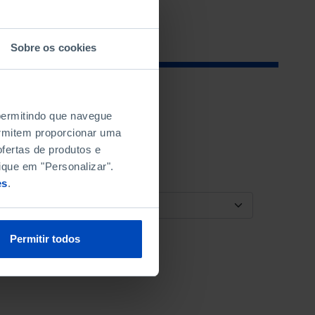
Sobre os cookies
 permitindo que navegue
permitem proporcionar uma
fertas de produtos e
ique em "Personalizar".
es
.
ORDENAR POR
Permitir todos