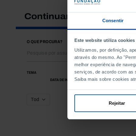
Continuar a pesquisar
Consentir
Este website utiliza cookies
O QUE PROCURA?
Utilizamos, por definição, a
através do mesmo. Ao "Permit
melhor experiência de naveg
serviços, de acordo com as s
TEMA
Saiba mais sobre cookies at
DATA DE INÍCIO
Rejeitar