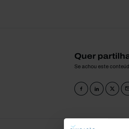
Quer partilh
Se achou este conteúdo