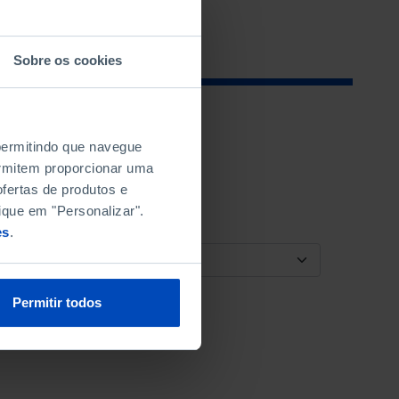
Sobre os cookies
 permitindo que navegue
permitem proporcionar uma
fertas de produtos e
ique em "Personalizar".
es
.
ORDENAR POR
Permitir todos