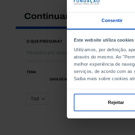
Continuar a pesquisar
Consentir
Este website utiliza cookies
O QUE PROCURA?
Utilizamos, por definição, a
através do mesmo. Ao "Permit
melhor experiência de naveg
serviços, de acordo com as s
TEMA
Saiba mais sobre cookies at
DATA DE INÍCIO
Rejeitar