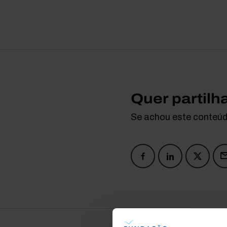
Quer partilh
Se achou este conteúdo