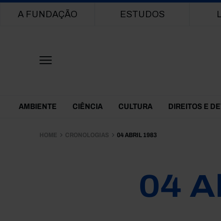
Main navigation
A FUNDAÇÃO
ESTUDOS
Themes Menu
AMBIENTE
CIÊNCIA
CULTURA
DIREITOS E D
HOME
CRONOLOGIAS
04 ABRIL 1983
04 A