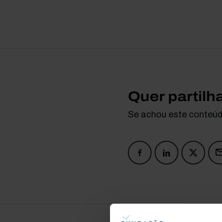
Quer partilh
Se achou este conteúdo