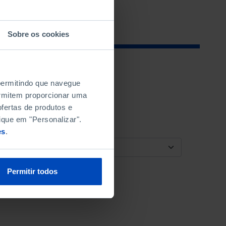
Sobre os cookies
 permitindo que navegue
permitem proporcionar uma
fertas de produtos e
ique em "Personalizar".
es
.
ORDENAR POR
Permitir todos