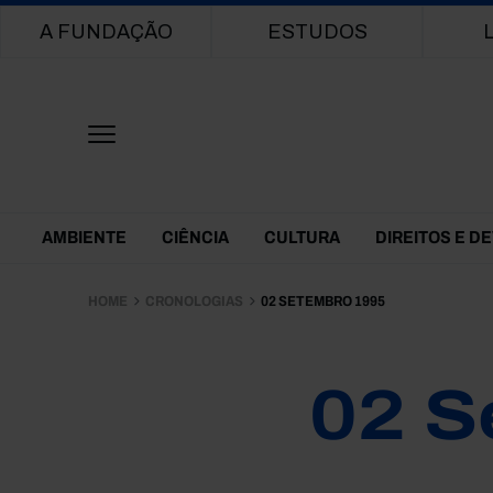
Main navigation
A FUNDAÇÃO
ESTUDOS
Themes Menu
AMBIENTE
CIÊNCIA
CULTURA
DIREITOS E D
HOME
CRONOLOGIAS
02 SETEMBRO 1995
02 S