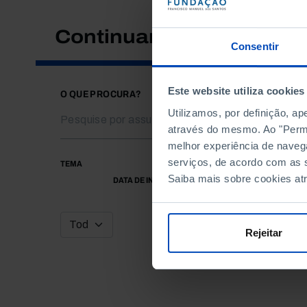
Continuar a pesquisar
Consentir
Este website utiliza cookies
O QUE PROCURA?
Utilizamos, por definição, a
através do mesmo. Ao "Permit
melhor experiência de naveg
serviços, de acordo com as s
TEMA
Saiba mais sobre cookies at
DATA DE INÍCIO
Rejeitar