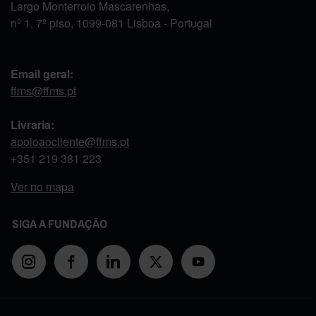
Largo Monterroio Mascarenhas,
nº 1, 7º piso, 1099-081 Lisboa - Portugal
Email geral:
ffms@ffms.pt
Livraria:
apoioaocliente@ffms.pt
+351
219 381 223
Ver no mapa
SIGA A FUNDAÇÃO