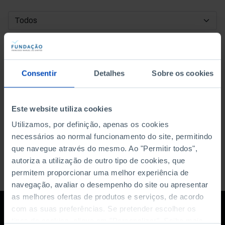
DATA DE INÍCIO
DATA DE FIM
Consentir
Detalhes
Sobre os cookies
ORDENAR POR
Este website utiliza cookies
Utilizamos, por definição, apenas os cookies
necessários ao normal funcionamento do site, permitindo
que navegue através do mesmo. Ao "Permitir todos",
autoriza a utilização de outro tipo de cookies, que
permitem proporcionar uma melhor experiência de
navegação, avaliar o desempenho do site ou apresentar
as melhores ofertas de produtos e serviços, de acordo
com as suas preferências. Se pretender escolher os
tipos de cookies, clique em "Personalizar". Saiba mais