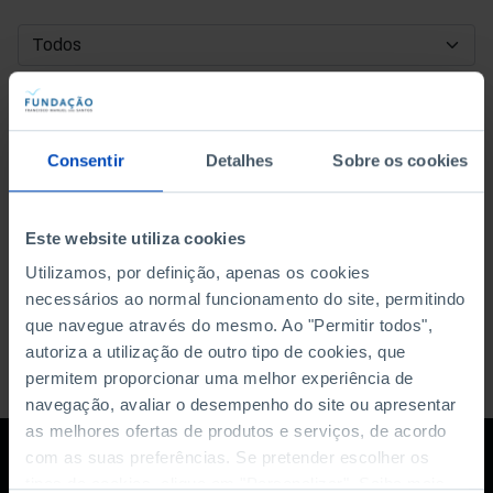
DATA DE INÍCIO
DATA DE FIM
Consentir
Detalhes
Sobre os cookies
ORDENAR POR
Este website utiliza cookies
Utilizamos, por definição, apenas os cookies
necessários ao normal funcionamento do site, permitindo
que navegue através do mesmo. Ao "Permitir todos",
autoriza a utilização de outro tipo de cookies, que
permitem proporcionar uma melhor experiência de
navegação, avaliar o desempenho do site ou apresentar
as melhores ofertas de produtos e serviços, de acordo
com as suas preferências. Se pretender escolher os
tipos de cookies, clique em "Personalizar". Saiba mais