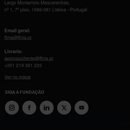
Largo Monterroio Mascarenhas,
nº 1, 7º piso, 1099-081 Lisboa - Portugal
Email geral:
ffms@ffms.pt
Livraria:
apoioaocliente@ffms.pt
+351
219 381 223
Ver no mapa
SIGA A FUNDAÇÃO