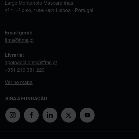
Largo Monterroio Mascarenhas,
nº 1, 7º piso, 1099-081 Lisboa - Portugal
Email geral:
ffms@ffms.pt
Livraria:
apoioaocliente@ffms.pt
+351
219 381 223
Ver no mapa
SIGA A FUNDAÇÃO