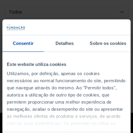
DATA DE INÍCIO
DATA DE FIM
Consentir
Detalhes
Sobre os cookies
ORDENAR POR
Este website utiliza cookies
Utilizamos, por definição, apenas os cookies
necessários ao normal funcionamento do site, permitindo
que navegue através do mesmo. Ao "Permitir todos",
autoriza a utilização de outro tipo de cookies, que
permitem proporcionar uma melhor experiência de
navegação, avaliar o desempenho do site ou apresentar
as melhores ofertas de produtos e serviços, de acordo
com as suas preferências. Se pretender escolher os
tipos de cookies, clique em "Personalizar". Saiba mais