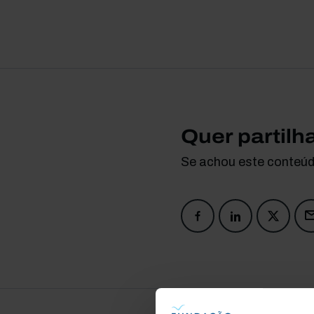
Quer partilh
Se achou este conteúdo