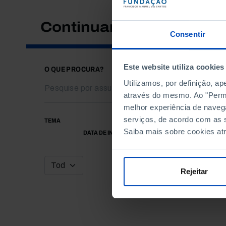
Continuar a pesquisar
Consentir
Este website utiliza cookies
O QUE PROCURA?
Utilizamos, por definição, a
através do mesmo. Ao "Permit
melhor experiência de naveg
serviços, de acordo com as s
TEMA
Saiba mais sobre cookies at
DATA DE INÍCIO
Rejeitar