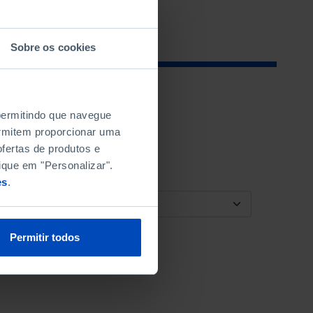
Sobre os cookies
 permitindo que navegue
permitem proporcionar uma
fertas de produtos e
ique em "Personalizar".
es
.
ORDENAR POR
Permitir todos