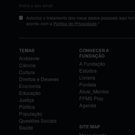
Autorizo o tratamento dos meus dados pessoais aqui for
acordo com a
Política de Privacidade
.*
TEMAS
CONHECER A
FUNDAÇÃO
Ambiente
A Fundação
Ciência
Estudos
Cultura
Livraria
Direitos e Deveres
Pordata
Economia
Atual_Mentes
Educação
FFMS Play
Justiça
Agenda
Política
População
Questões Sociais
Saúde
SITE MAP