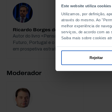
Este website utiliza cookies
Utilizamos, por definição, a
através do mesmo. Ao "Permit
melhor experiência de naveg
Ricardo Borges de Castro
Sónia R
serviços, de acordo com as s
Autor do livro «Pensar o
Investig
Saiba mais sobre cookies at
Futuro, Portugal e o mundo
em prospetiva estratégica»
Rejeitar
Moderador