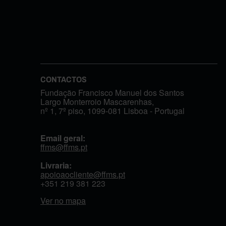
CONTACTOS
Fundação Francisco Manuel dos Santos
Largo Monterroio Mascarenhas,
nº 1, 7º piso, 1099-081 Lisboa - Portugal
Email geral:
ffms@ffms.pt
Livraria:
apoioaocliente@ffms.pt
+351
219 381 223
Ver no mapa