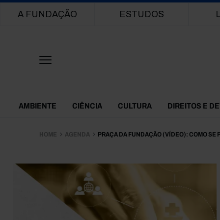
Main navigation
A FUNDAÇÃO
ESTUDOS
Themes Menu
AMBIENTE
CIÊNCIA
CULTURA
DIREITOS E D
HOME
AGENDA
PRAÇA DA FUNDAÇÃO (VÍDEO): COMO SE 