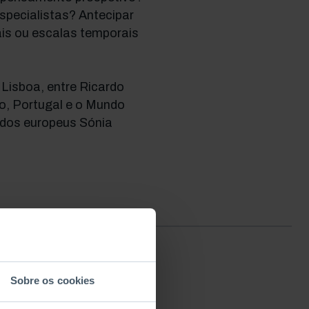
specialistas? Antecipar
ais ou escalas temporais
 Lisboa, entre Ricardo
o, Portugal e o Mundo
udos europeus Sónia
Sobre os cookies