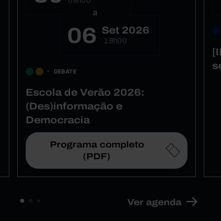
09h00
a
06
Set 2026
18h00
[
s
DEBATE
Escola de Verão 2026:
(Des)informação e
Democracia
Programa completo
(PDF)
Ver agenda