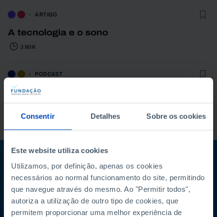
ARTIGO
A tecnologia e o sono
3 MIN
PODCAST
O que fazer para ganhar mais
competitividade em Portugal e na Europa?
Consentir
Detalhes
Sobre os cookies
61 MIN
Este website utiliza cookies
Subscreva a newsletter da Fundação
Utilizamos, por definição, apenas os cookies
necessários ao normal funcionamento do site, permitindo
Mantenha-se a par
que navegue através do mesmo. Ao "Permitir todos",
autoriza a utilização de outro tipo de cookies, que
permitem proporcionar uma melhor experiência de