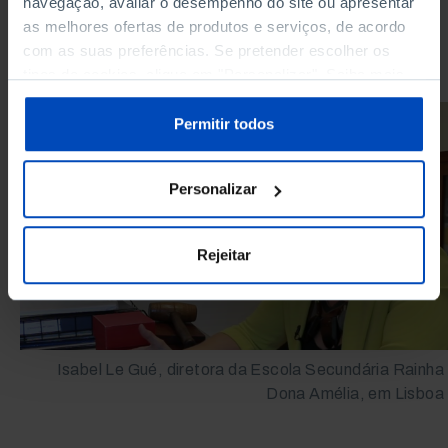
navegação, avaliar o desempenho do site ou apresentar
problemas que ainda a afetam.
as melhores ofertas de produtos e serviços, de acordo
com as suas preferências. Se pretender escolher os
tipos de cookies, clique em "Personalizar". Saiba mais
sobre cookies através da gestão de preferências ou da
nossa
Política de Cookies
.
Permitir todos
Personalizar
Rejeitar
Isabel Le Gué, diretora da Escola Secundária Rainha
Dona Amélia, em Lisboa