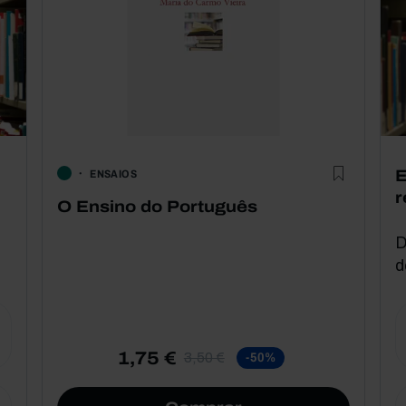
E
ENSAIOS
r
O Ensino do Português
D
d
1,75 €
3,50 €
-50%