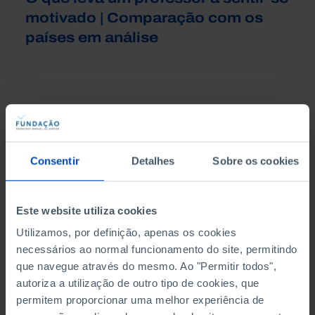
motivado | Comparação com os
países em análise
Consentir
Detalhes
Sobre os cookies
Este website utiliza cookies
Em discurso direto
Utilizamos, por definição, apenas os cookies
necessários ao normal funcionamento do site, permitindo
Uma diretora de uma secundária pública, uma
que navegue através do mesmo. Ao "Permitir todos",
professora de Matemática à beira da reforma
autoriza a utilização de outro tipo de cookies, que
e um professor de Educação Física falam do
permitem proporcionar uma melhor experiência de
que melhorou na escola portuguesa e dos