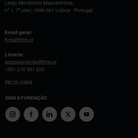
Largo Monterroio Mascarenhas,
nº 1, 7º piso, 1099-081 Lisboa - Portugal
Email geral:
ffms@ffms.pt
Livraria:
apoioaocliente@ffms.pt
+351
219 381 223
Ver no mapa
SIGA A FUNDAÇÃO