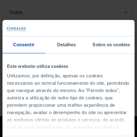
DATA DE INÍCIO
DATA DE FIM
Consentir
Detalhes
Sobre os cookies
ORDENAR POR
Este website utiliza cookies
Utilizamos, por definição, apenas os cookies
necessários ao normal funcionamento do site, permitindo
que navegue através do mesmo. Ao "Permitir todos",
autoriza a utilização de outro tipo de cookies, que
permitem proporcionar uma melhor experiência de
navegação, avaliar o desempenho do site ou apresentar
as melhores ofertas de produtos e serviços, de acordo
com as suas preferências. Se pretender escolher os
tipos de cookies, clique em "Personalizar". Saiba mais