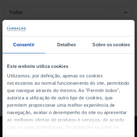
DATA DE INÍCIO
DATA DE FIM
Consentir
Detalhes
Sobre os cookies
ORDENAR POR
Este website utiliza cookies
Utilizamos, por definição, apenas os cookies
necessários ao normal funcionamento do site, permitindo
que navegue através do mesmo. Ao "Permitir todos",
autoriza a utilização de outro tipo de cookies, que
permitem proporcionar uma melhor experiência de
navegação, avaliar o desempenho do site ou apresentar
as melhores ofertas de produtos e serviços, de acordo
com as suas preferências. Se pretender escolher os
tipos de cookies, clique em "Personalizar". Saiba mais