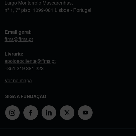
Largo Monterroio Mascarenhas,
nº 1, 7º piso, 1099-081 Lisboa - Portugal
Email geral:
ffms@ffms.pt
Livraria:
apoioaocliente@ffms.pt
+351
219 381 223
Ver no mapa
SIGA A FUNDAÇÃO