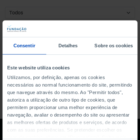
DATA DE INÍCIO
DATA DE FIM
Consentir
Detalhes
Sobre os cookies
ORDENAR POR
Este website utiliza cookies
Utilizamos, por definição, apenas os cookies
necessários ao normal funcionamento do site, permitindo
que navegue através do mesmo. Ao "Permitir todos",
autoriza a utilização de outro tipo de cookies, que
permitem proporcionar uma melhor experiência de
navegação, avaliar o desempenho do site ou apresentar
as melhores ofertas de produtos e serviços, de acordo
com as suas preferências. Se pretender escolher os
tipos de cookies, clique em "Personalizar". Saiba mais