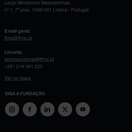
Largo Monterroio Mascarenhas,
nº 1, 7º piso, 1099-081 Lisboa - Portugal
Email geral:
ffms@ffms.pt
Livraria:
apoioaocliente@ffms.pt
+351
219 381 223
Ver no mapa
SIGA A FUNDAÇÃO