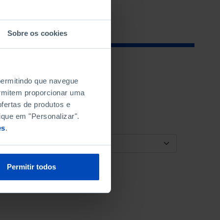
Sobre os cookies
 permitindo que navegue
permitem proporcionar uma
fertas de produtos e
ique em "Personalizar".
es
.
ORDENAR POR
Permitir todos