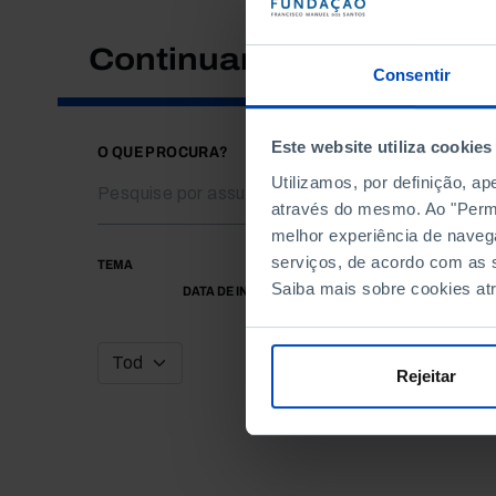
Continuar a pesquisar
Consentir
Este website utiliza cookies
O QUE PROCURA?
Utilizamos, por definição, a
através do mesmo. Ao "Permit
melhor experiência de naveg
serviços, de acordo com as s
TEMA
Saiba mais sobre cookies at
DATA DE INÍCIO
Rejeitar