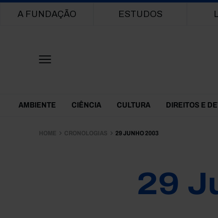
Main navigation
A FUNDAÇÃO
ESTUDOS
Themes Menu
AMBIENTE
CIÊNCIA
CULTURA
DIREITOS E D
HOME
CRONOLOGIAS
29 JUNHO 2003
29 J