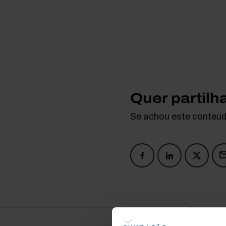
Quer partilh
Se achou este conteúdo