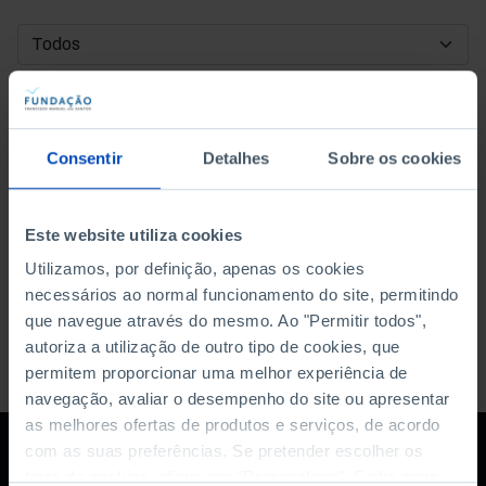
DATA DE INÍCIO
DATA DE FIM
Consentir
Detalhes
Sobre os cookies
ORDENAR POR
Este website utiliza cookies
Utilizamos, por definição, apenas os cookies
necessários ao normal funcionamento do site, permitindo
que navegue através do mesmo. Ao "Permitir todos",
autoriza a utilização de outro tipo de cookies, que
permitem proporcionar uma melhor experiência de
navegação, avaliar o desempenho do site ou apresentar
as melhores ofertas de produtos e serviços, de acordo
com as suas preferências. Se pretender escolher os
tipos de cookies, clique em "Personalizar". Saiba mais