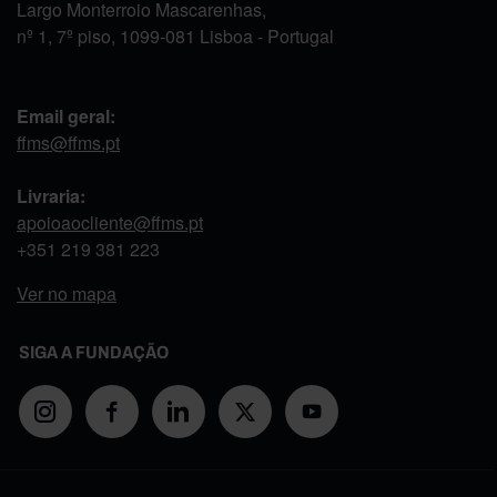
Largo Monterroio Mascarenhas,
nº 1, 7º piso, 1099-081 Lisboa - Portugal
Email geral:
ffms@ffms.pt
Livraria:
apoioaocliente@ffms.pt
+351
219 381 223
Ver no mapa
SIGA A FUNDAÇÃO