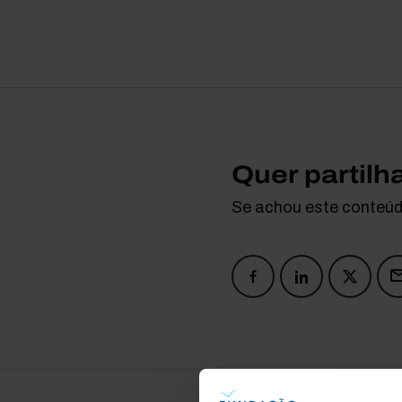
Quer partilh
Se achou este conteúdo