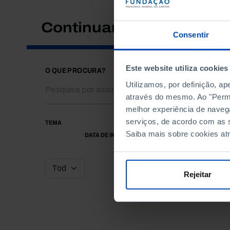
Continuar a pesquisar
Consentir
Este website utiliza cookies
O QUE PROCURA?
Utilizamos, por definição, a
através do mesmo. Ao "Permit
melhor experiência de naveg
serviços, de acordo com as s
TEMA
Saiba mais sobre cookies at
DATA DE INÍCIO
Rejeitar