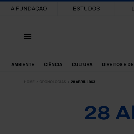
Main navigation
A FUNDAÇÃO
ESTUDOS
Themes Menu
AMBIENTE
CIÊNCIA
CULTURA
DIREITOS E D
HOME
CRONOLOGIAS
28 ABRIL 1963
28 A