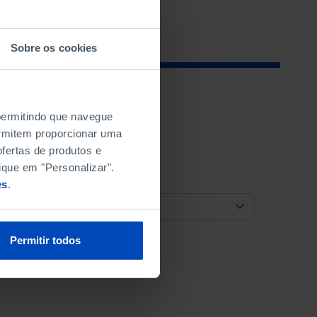
Sobre os cookies
 permitindo que navegue
permitem proporcionar uma
fertas de produtos e
ique em "Personalizar".
es
.
ORDENAR POR
Permitir todos