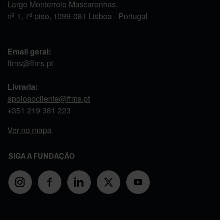
Largo Monterroio Mascarenhas,
nº 1, 7º piso, 1099-081 Lisboa - Portugal
Email geral:
ffms@ffms.pt
Livraria:
apoioaocliente@ffms.pt
+351
219 381 223
Ver no mapa
SIGA A FUNDAÇÃO