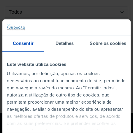
DATA DE INÍCIO
DATA DE FIM
Consentir
Detalhes
Sobre os cookies
ORDENAR POR
Este website utiliza cookies
Utilizamos, por definição, apenas os cookies
necessários ao normal funcionamento do site, permitindo
que navegue através do mesmo. Ao "Permitir todos",
autoriza a utilização de outro tipo de cookies, que
permitem proporcionar uma melhor experiência de
navegação, avaliar o desempenho do site ou apresentar
as melhores ofertas de produtos e serviços, de acordo
com as suas preferências. Se pretender escolher os
tipos de cookies, clique em "Personalizar". Saiba mais