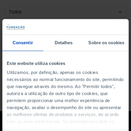
DATA DE INÍCIO
DATA DE FIM
Consentir
Detalhes
Sobre os cookies
ORDENAR POR
Este website utiliza cookies
Utilizamos, por definição, apenas os cookies
necessários ao normal funcionamento do site, permitindo
que navegue através do mesmo. Ao "Permitir todos",
autoriza a utilização de outro tipo de cookies, que
permitem proporcionar uma melhor experiência de
navegação, avaliar o desempenho do site ou apresentar
as melhores ofertas de produtos e serviços, de acordo
com as suas preferências. Se pretender escolher os
tipos de cookies, clique em "Personalizar". Saiba mais