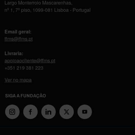
Largo Monterroio Mascarenhas,
nº 1, 7º piso, 1099-081 Lisboa - Portugal
Email geral:
ffms@ffms.pt
Livraria:
apoioaocliente@ffms.pt
+351
219 381 223
Ver no mapa
SIGA A FUNDAÇÃO