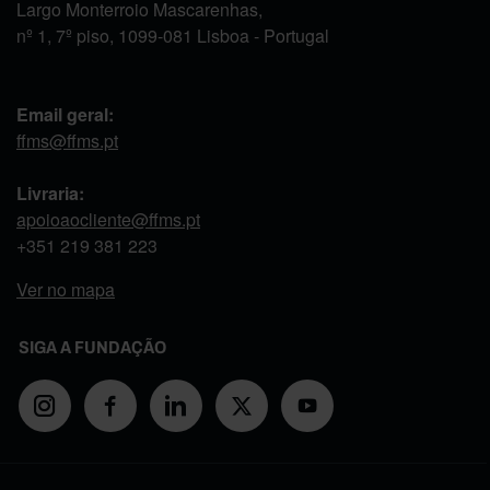
Largo Monterroio Mascarenhas,
nº 1, 7º piso, 1099-081 Lisboa - Portugal
Email geral:
ffms@ffms.pt
Livraria:
apoioaocliente@ffms.pt
+351
219 381 223
Ver no mapa
SIGA A FUNDAÇÃO