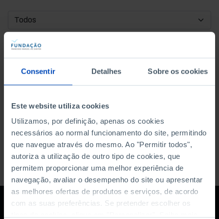
DATA DE INÍCIO
DATA DE FIM
Consentir
Detalhes
Sobre os cookies
ORDENAR POR
Este website utiliza cookies
Utilizamos, por definição, apenas os cookies
necessários ao normal funcionamento do site, permitindo
que navegue através do mesmo. Ao "Permitir todos",
autoriza a utilização de outro tipo de cookies, que
permitem proporcionar uma melhor experiência de
navegação, avaliar o desempenho do site ou apresentar
as melhores ofertas de produtos e serviços, de acordo
com as suas preferências. Se pretender escolher os
tipos de cookies, clique em "Personalizar". Saiba mais