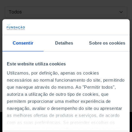
DATA DE INÍCIO
DATA DE FIM
Consentir
Detalhes
Sobre os cookies
ORDENAR POR
Este website utiliza cookies
Utilizamos, por definição, apenas os cookies
necessários ao normal funcionamento do site, permitindo
que navegue através do mesmo. Ao "Permitir todos",
autoriza a utilização de outro tipo de cookies, que
permitem proporcionar uma melhor experiência de
navegação, avaliar o desempenho do site ou apresentar
as melhores ofertas de produtos e serviços, de acordo
com as suas preferências. Se pretender escolher os
tipos de cookies, clique em "Personalizar". Saiba mais