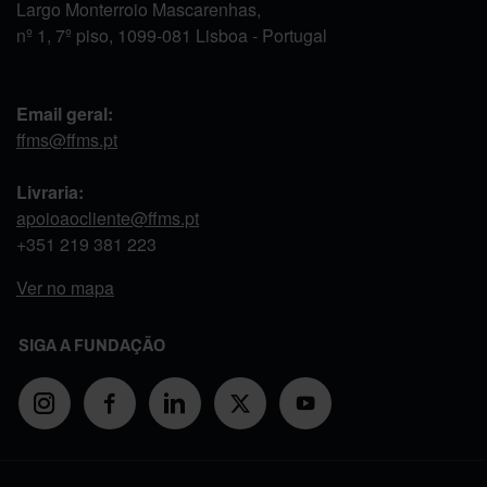
Largo Monterroio Mascarenhas,
nº 1, 7º piso, 1099-081 Lisboa - Portugal
Email geral:
ffms@ffms.pt
Livraria:
apoioaocliente@ffms.pt
+351
219 381 223
Ver no mapa
SIGA A FUNDAÇÃO