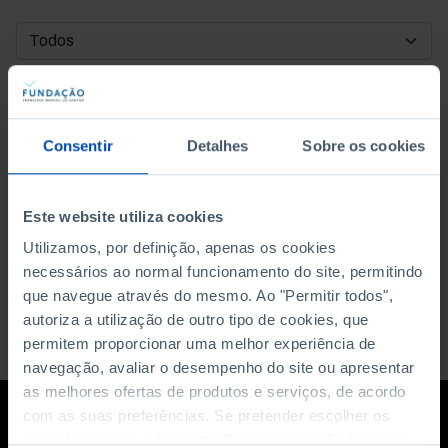
DATA DE INÍCIO
DATA DE FIM
Consentir
Detalhes
Sobre os cookies
ORDENAR POR
Este website utiliza cookies
Utilizamos, por definição, apenas os cookies
necessários ao normal funcionamento do site, permitindo
que navegue através do mesmo. Ao "Permitir todos",
autoriza a utilização de outro tipo de cookies, que
permitem proporcionar uma melhor experiência de
navegação, avaliar o desempenho do site ou apresentar
as melhores ofertas de produtos e serviços, de acordo
com as suas preferências. Se pretender escolher os
tipos de cookies, clique em "Personalizar". Saiba mais