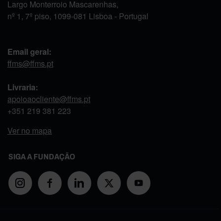
Largo Monterroio Mascarenhas,
nº 1, 7º piso, 1099-081 Lisboa - Portugal
Email geral:
ffms@ffms.pt
Livraria:
apoioaocliente@ffms.pt
+351
219 381 223
Ver no mapa
SIGA A FUNDAÇÃO