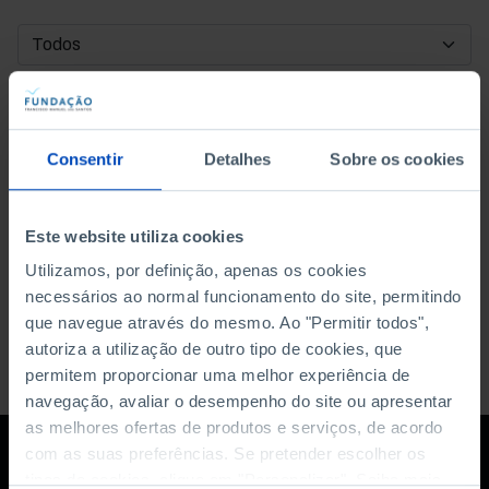
DATA DE INÍCIO
DATA DE FIM
Consentir
Detalhes
Sobre os cookies
ORDENAR POR
Este website utiliza cookies
Utilizamos, por definição, apenas os cookies
necessários ao normal funcionamento do site, permitindo
que navegue através do mesmo. Ao "Permitir todos",
autoriza a utilização de outro tipo de cookies, que
permitem proporcionar uma melhor experiência de
navegação, avaliar o desempenho do site ou apresentar
as melhores ofertas de produtos e serviços, de acordo
com as suas preferências. Se pretender escolher os
tipos de cookies, clique em "Personalizar". Saiba mais