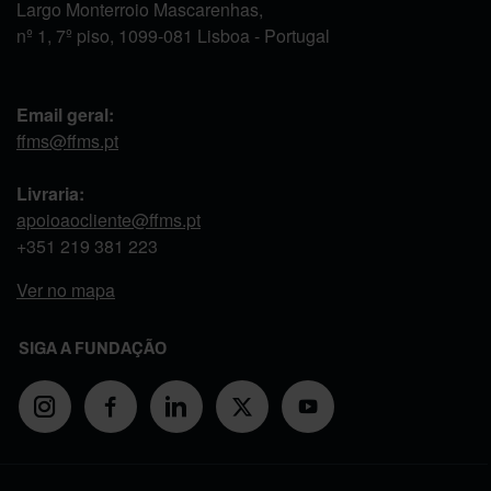
Largo Monterroio Mascarenhas,
nº 1, 7º piso, 1099-081 Lisboa - Portugal
Email geral:
ffms@ffms.pt
Livraria:
apoioaocliente@ffms.pt
+351
219 381 223
Ver no mapa
SIGA A FUNDAÇÃO