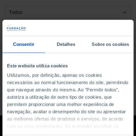
DATA DE INÍCIO
DATA DE FIM
Consentir
Detalhes
Sobre os cookies
ORDENAR POR
Este website utiliza cookies
Utilizamos, por definição, apenas os cookies
necessários ao normal funcionamento do site, permitindo
que navegue através do mesmo. Ao "Permitir todos",
autoriza a utilização de outro tipo de cookies, que
permitem proporcionar uma melhor experiência de
navegação, avaliar o desempenho do site ou apresentar
as melhores ofertas de produtos e serviços, de acordo
com as suas preferências. Se pretender escolher os
tipos de cookies, clique em "Personalizar". Saiba mais