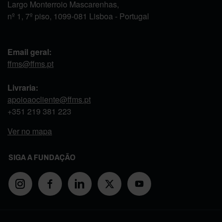
Largo Monterroio Mascarenhas,
nº 1, 7º piso, 1099-081 Lisboa - Portugal
Email geral:
ffms@ffms.pt
Livraria:
apoioaocliente@ffms.pt
+351
219 381 223
Ver no mapa
SIGA A FUNDAÇÃO