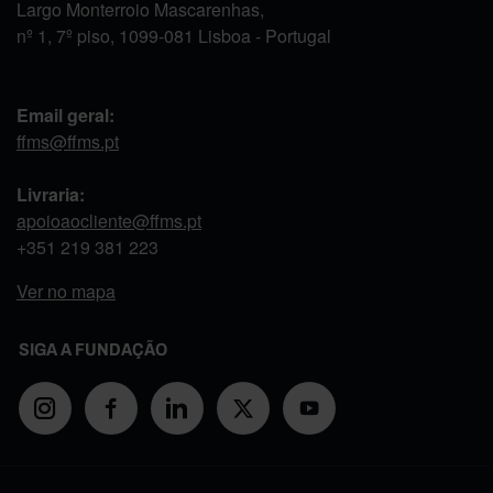
Largo Monterroio Mascarenhas,
nº 1, 7º piso, 1099-081 Lisboa - Portugal
Email geral:
ffms@ffms.pt
Livraria:
apoioaocliente@ffms.pt
+351
219 381 223
Ver no mapa
SIGA A FUNDAÇÃO