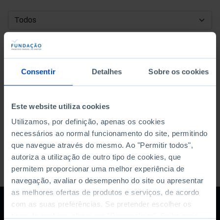
DATA DE INÍCIO
DATA DE FIM
Consentir
Detalhes
Sobre os cookies
ORDENAR POR
Este website utiliza cookies
Utilizamos, por definição, apenas os cookies
necessários ao normal funcionamento do site, permitindo
que navegue através do mesmo. Ao "Permitir todos",
autoriza a utilização de outro tipo de cookies, que
permitem proporcionar uma melhor experiência de
navegação, avaliar o desempenho do site ou apresentar
as melhores ofertas de produtos e serviços, de acordo
com as suas preferências. Se pretender escolher os
tipos de cookies, clique em "Personalizar". Saiba mais