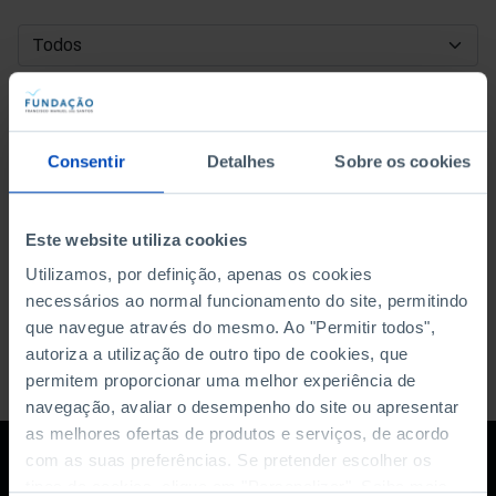
DATA DE INÍCIO
DATA DE FIM
Consentir
Detalhes
Sobre os cookies
ORDENAR POR
Este website utiliza cookies
Utilizamos, por definição, apenas os cookies
necessários ao normal funcionamento do site, permitindo
que navegue através do mesmo. Ao "Permitir todos",
autoriza a utilização de outro tipo de cookies, que
permitem proporcionar uma melhor experiência de
navegação, avaliar o desempenho do site ou apresentar
as melhores ofertas de produtos e serviços, de acordo
com as suas preferências. Se pretender escolher os
tipos de cookies, clique em "Personalizar". Saiba mais