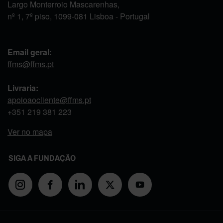
Largo Monterroio Mascarenhas,
nº 1, 7º piso, 1099-081 Lisboa - Portugal
Email geral:
ffms@ffms.pt
Livraria:
apoioaocliente@ffms.pt
+351
219 381 223
Ver no mapa
SIGA A FUNDAÇÃO