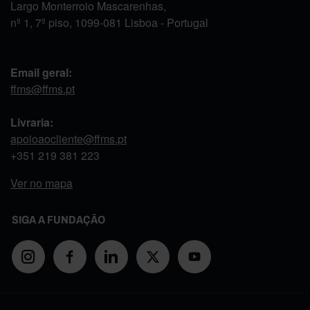
Largo Monterroio Mascarenhas,
nº 1, 7º piso, 1099-081 Lisboa - Portugal
Email geral:
ffms@ffms.pt
Livraria:
apoioaocliente@ffms.pt
+351
219 381 223
Ver no mapa
SIGA A FUNDAÇÃO