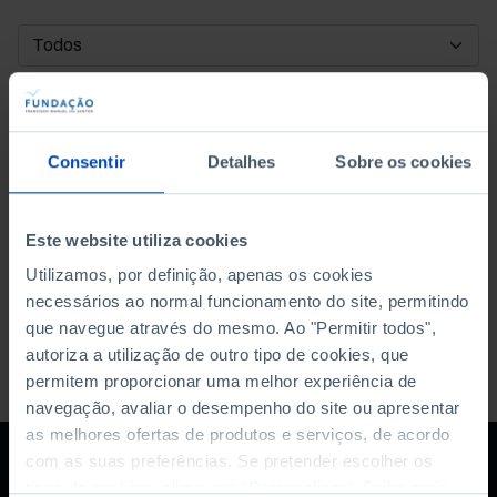
DATA DE INÍCIO
DATA DE FIM
Consentir
Detalhes
Sobre os cookies
ORDENAR POR
Este website utiliza cookies
Utilizamos, por definição, apenas os cookies
necessários ao normal funcionamento do site, permitindo
que navegue através do mesmo. Ao "Permitir todos",
autoriza a utilização de outro tipo de cookies, que
permitem proporcionar uma melhor experiência de
navegação, avaliar o desempenho do site ou apresentar
as melhores ofertas de produtos e serviços, de acordo
com as suas preferências. Se pretender escolher os
tipos de cookies, clique em "Personalizar". Saiba mais