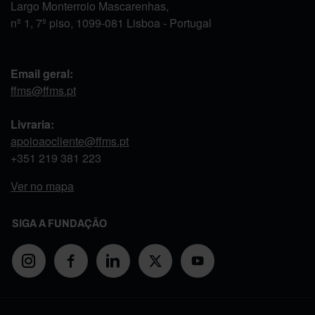
Largo Monterroio Mascarenhas,
nº 1, 7º piso, 1099-081 Lisboa - Portugal
Email geral:
ffms@ffms.pt
Livraria:
apoioaocliente@ffms.pt
+351
219 381 223
Ver no mapa
SIGA A FUNDAÇÃO