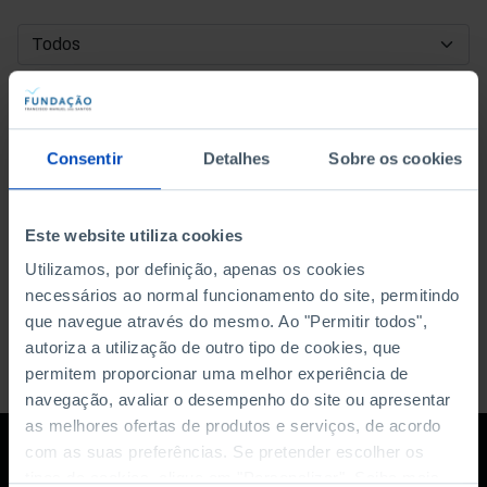
DATA DE INÍCIO
DATA DE FIM
Consentir
Detalhes
Sobre os cookies
ORDENAR POR
Este website utiliza cookies
Utilizamos, por definição, apenas os cookies
necessários ao normal funcionamento do site, permitindo
que navegue através do mesmo. Ao "Permitir todos",
autoriza a utilização de outro tipo de cookies, que
permitem proporcionar uma melhor experiência de
navegação, avaliar o desempenho do site ou apresentar
as melhores ofertas de produtos e serviços, de acordo
com as suas preferências. Se pretender escolher os
tipos de cookies, clique em "Personalizar". Saiba mais