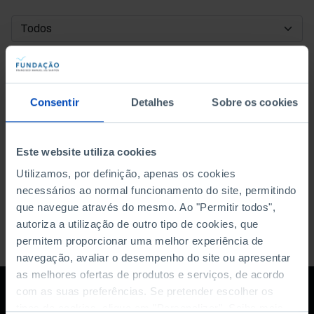
DATA DE INÍCIO
DATA DE FIM
Consentir
Detalhes
Sobre os cookies
ORDENAR POR
Este website utiliza cookies
Utilizamos, por definição, apenas os cookies
necessários ao normal funcionamento do site, permitindo
que navegue através do mesmo. Ao "Permitir todos",
autoriza a utilização de outro tipo de cookies, que
permitem proporcionar uma melhor experiência de
navegação, avaliar o desempenho do site ou apresentar
as melhores ofertas de produtos e serviços, de acordo
com as suas preferências. Se pretender escolher os
tipos de cookies, clique em "Personalizar". Saiba mais