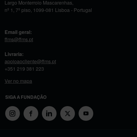
Largo Monterroio Mascarenhas,
nº 1, 7º piso, 1099-081 Lisboa - Portugal
Email geral:
ffms@ffms.pt
Livraria:
apoioaocliente@ffms.pt
+351
219 381 223
Ver no mapa
SIGA A FUNDAÇÃO