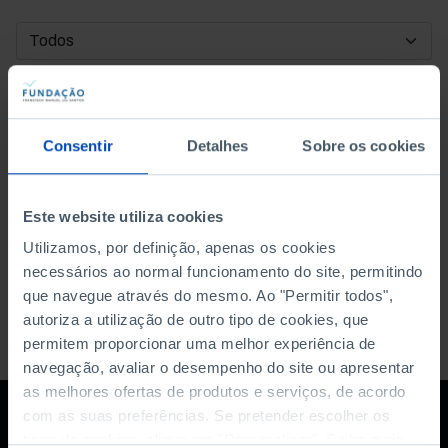
DATA DE INÍCIO
DATA DE FIM
Consentir
Detalhes
Sobre os cookies
ORDENAR POR
Este website utiliza cookies
Utilizamos, por definição, apenas os cookies
necessários ao normal funcionamento do site, permitindo
que navegue através do mesmo. Ao "Permitir todos",
autoriza a utilização de outro tipo de cookies, que
permitem proporcionar uma melhor experiência de
navegação, avaliar o desempenho do site ou apresentar
as melhores ofertas de produtos e serviços, de acordo
com as suas preferências. Se pretender escolher os
tipos de cookies, clique em "Personalizar". Saiba mais