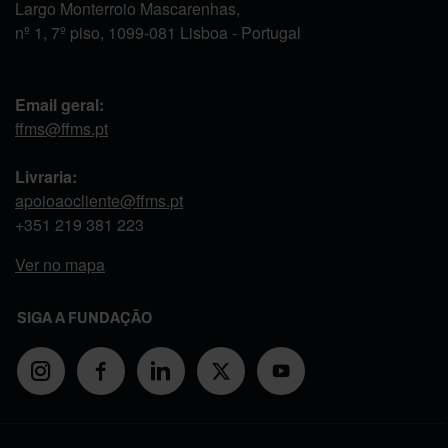
Largo Monterroio Mascarenhas,
nº 1, 7º piso, 1099-081 Lisboa - Portugal
Email geral:
ffms@ffms.pt
Livraria:
apoioaocliente@ffms.pt
+351
219 381 223
Ver no mapa
SIGA A FUNDAÇÃO