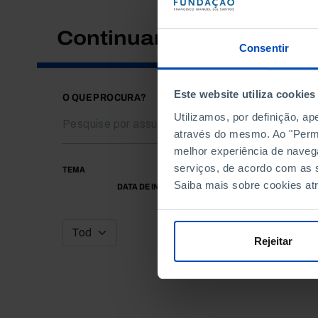
Continuar a pesquisar
Consentir
Este website utiliza cookies
O QUE PROCURA?
Utilizamos, por definição, a
através do mesmo. Ao "Permit
melhor experiência de naveg
serviços, de acordo com as s
TEMA
Saiba mais sobre cookies at
DATA DE INÍCIO
Rejeitar