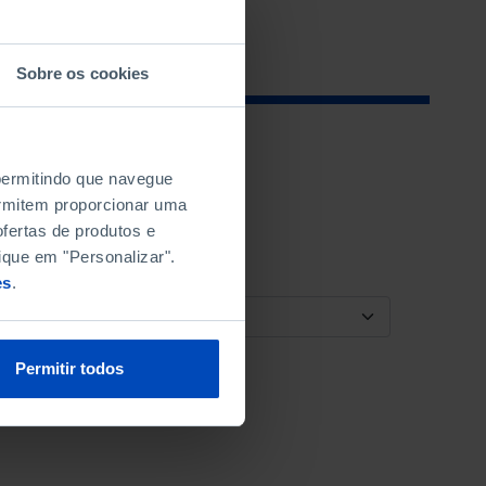
Sobre os cookies
 permitindo que navegue
permitem proporcionar uma
fertas de produtos e
ique em "Personalizar".
es
.
ORDENAR POR
Permitir todos