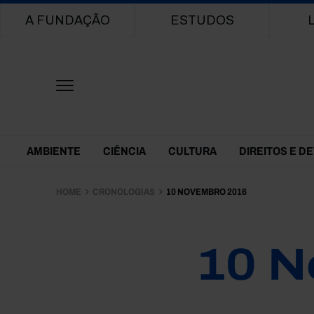
Main navigation
A FUNDAÇÃO
ESTUDOS
Themes Menu
AMBIENTE
CIÊNCIA
CULTURA
DIREITOS E D
HOME
CRONOLOGIAS
10 NOVEMBRO 2016
10 N