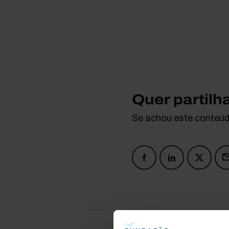
Quer partilh
Se achou este conteúdo